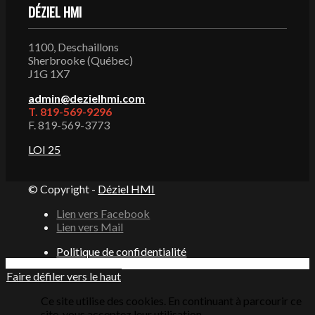
DÉZIEL HMI
1100, Deschaillons
Sherbrooke (Québec)
J1G 1X7
admin@dezielhmi.com
T. 819-569-9296
F. 819-569-3773
LOI 25
© Copyright -
Déziel HMI
Lien vers Facebook
Lien vers Mail
Politique de confidentialité
Faire défiler vers le haut
Ce site utilise des cookies. En continuant à parcourir ce
site, vous acceptez leur utilisation.